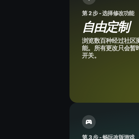
第 2 步 - 选择修改功能
自由定制
浏览数百种经过社区
能。所有更改只会暂
开关。
第 3 步 - 畅玩改版游戏