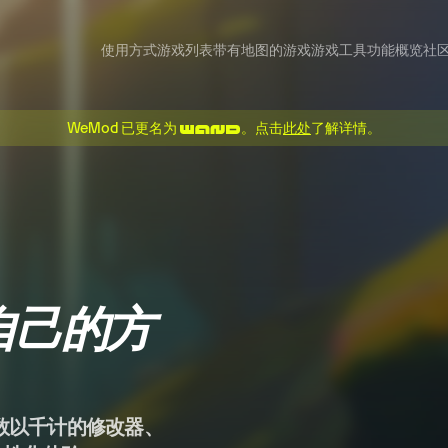
使用方式
游戏列表
带有地图的游戏
游戏工具
功能概览
社
WeMod 已更名为
。点击
此处
了解详情。
自己的方
 数以千计的修改器、