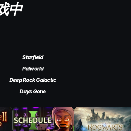
游戏中
Starfield
Palworld
Deep Rock Galactic
Days Gone