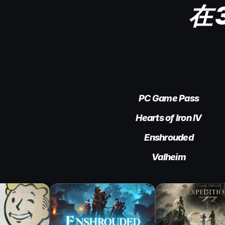
在 
PC Game Pass
Hearts of Iron IV
Enshrouded
Valheim