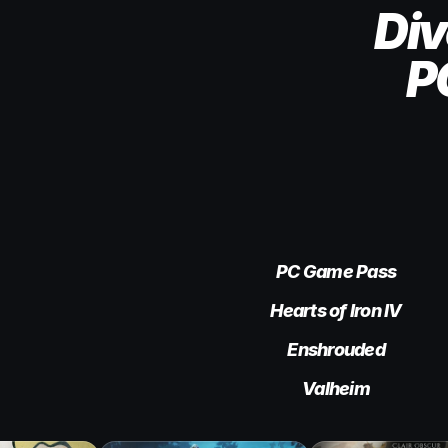
Div
P
PC Game Pass
Hearts of Iron IV
Enshrouded
Valheim