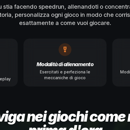
u stia facendo speedrun, allenandoti o concentr
storia, personalizza ogni gioco in modo che corr
esattamente a come vuoi giocare.
Modalità di allenamento
Esercitati e perfeziona le
Modif
meccaniche di gioco
meplay
iga nei giochi come