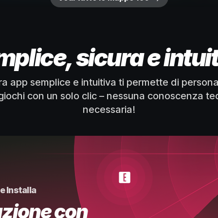
plice, sicura e intui
a app semplice e intuitiva ti permette di persona
 giochi con un solo clic – nessuna conoscenza te
necessaria!
e Installa
zione con