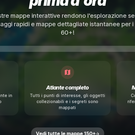
prima d'ora
tre mappe interattive rendono l'esplorazione s
iaggi rapidi e mappe dettagliate istantanee per i 
60+!
Atlante completo
M
nte in
Tutti i punti di interesse, gli oggetti
Co
o
collezionabili e i segreti sono
rif
mappati
Vedi tutte le mappe 150+