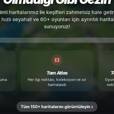
imli haritalarımız ile keşifleri zahmetsiz hale geti
hızlı seyahat ve 60+ oyunları için ayrıntılı harit
sunuyoruz!
Tam Atlas
T
numa
Her ilgi noktası, koleksiyon ve sır
Oyunc
haritalandı
nokt
Tüm 150+ haritalarını görüntüleyin