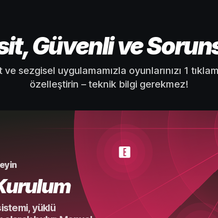
sit, Güvenli ve Sorun
t ve sezgisel uygulamamızla oyunlarınızı 1 tıkla
özelleştirin – teknik bilgi gerekmez!
leyin
 Kurulum
sistemi, yüklü