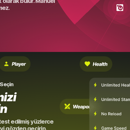
k olarak bulur. Manuel
mez.
i Seçin
izi
in
test edilmiş yüzlerce
eyi gözden geçirin.