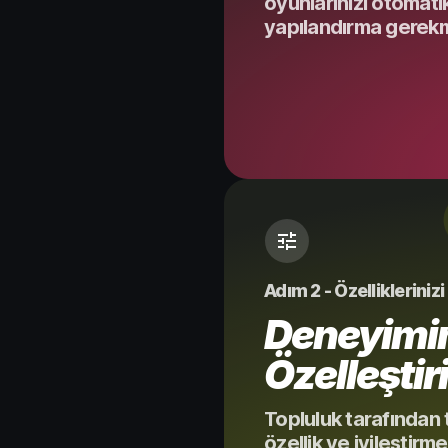
oyunlarınızı otomati
yapılandırma gerek
Adım 2 - Özellikleriniz
Deneyimin
Özelleştir
Topluluk tarafından 
özellik ve iyileştirm