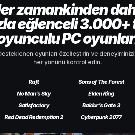
er zamankinden da
zla eğlenceli 3.000+ 
oyunculu PC oyunlar
esteklenen oyunları özelleştirin ve deneyiminiz
her yönünü kontrol edin.
Raft
Sons of The Forest
No Man’s Sky
Elden Ring
Satisfactory
Baldur’s Gate 3
Red Dead Redemption 2
Cyberpunk 2077