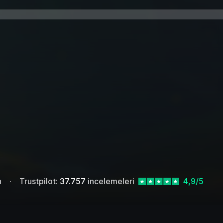
n
Trustpilot:
37.757
incelemeleri
4,9/5