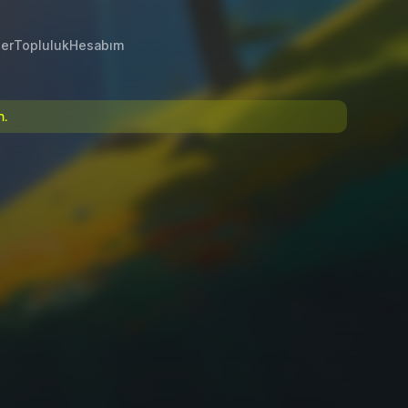
ler
Topluluk
Hesabım
n.