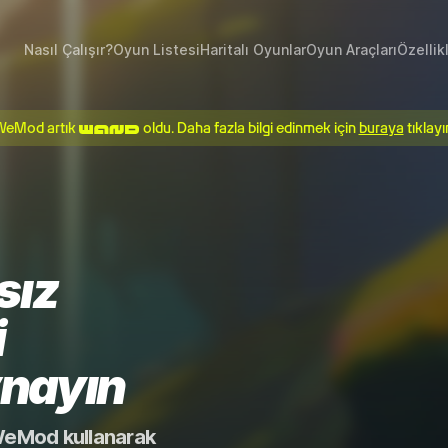
Nasıl Çalışır?
Oyun Listesi
Haritalı Oyunlar
Oyun Araçları
Özellik
WeMod artık
oldu. Daha fazla bilgi edinmek için
buraya
tıklayı
sız
i
ynayın
 WeMod kullanarak