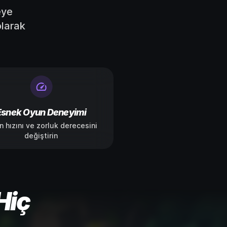
eye
olarak
Esnek Oyun Deneyimi
 hızını ve zorluk derecesini
değiştirin
Hiç