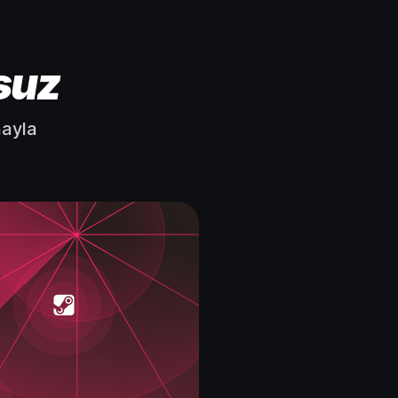
suz
mayla