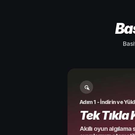
Ba
Basi
Adım 1 - İndirin ve Yük
Tek Tıkla
Akıllı oyun algılama 