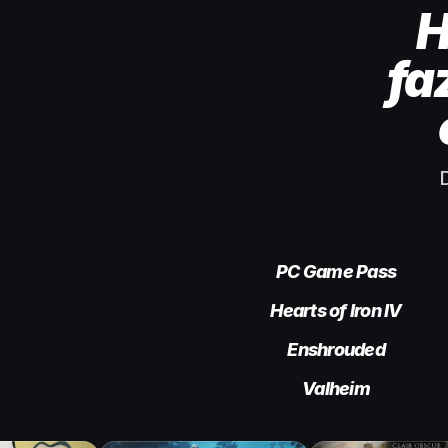
H
fa
D
PC Game Pass
Hearts of Iron IV
Enshrouded
Valheim