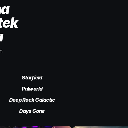
ha
tek
ı
in
Starfield
Palworld
Deep Rock Galactic
Days Gone